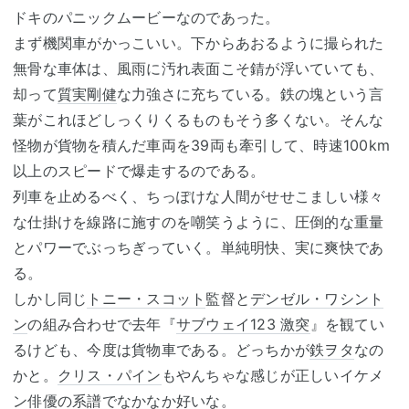
ドキのパニックムービーなのであった。
まず機関車がかっこいい。下からあおるように撮られた
無骨な車体は、風雨に汚れ表面こそ錆が浮いていても、
却って
質実剛健
な力強さに充ちている。鉄の塊という言
葉がこれほどしっくりくるものもそう多くない。そんな
怪物が貨物を積んだ車両を39両も牽引して、時速100km
以上のスピードで爆走するのである。
列車を止めるべく、ちっぽけな人間がせせこましい様々
な仕掛けを線路に施すのを嘲笑うように、圧倒的な重量
とパワーでぶっちぎっていく。単純明快、実に爽快であ
る。
しかし同じ
トニー・スコット
監督と
デンゼル・ワシント
ン
の組み合わせで去年『
サブウェイ123 激突
』を観てい
るけども、今度は貨物車である。どっちかが
鉄ヲタ
なの
かと。
クリス・パイン
もやんちゃな感じが正しいイケメ
ン俳優の系譜でなかなか好いな。